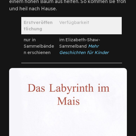
einem hohen Baum aus helfen. So kommen sie froh
und heil nach Hause.
Erstveröffen
Verfügbarkeit
tlichung
nur in
im Elizabeth-Shaw-
Sammelbände
Sammelband
Mehr
n erschienen
Geschichten für Kinder